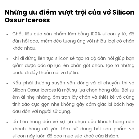
Những ưu điểm vượt trội của vớ Silicon
Ossur Iceross
Chất liệu của sản phẩm làm bằng 100% silicon y tế, độ
đàn hồi cao, mềm dẻo tương ứng với nhiều loại cỡ chân
khác nhau.
Khi đi đứng liên tục silicon sẽ tạo ra độ đàn hồi giúp bạn
giảm được các áp lục lên phần gót chân. Tạo ra những
bước đi đầy thoải mái và tự tin.
Nếu phải thường xuyên vận động và di chuyển thì vớ
Silicon Ossur Iceross là một sự lựa chọn hàng đầu. Bởi sự
êm ái nhẹ nhàng, ôm trọn lấy chân và thiết kế vô cùng
tinh xảo cực gọn nhẹ không gây cảm giác bí bách hay
đau đớn với người sử dụng.
Ưu tiên hàng đầu về sự lựa chọn của khách hàng nên
khách hàng cứ yên tâm sử dụng bởi sản phẩm vớ
silicon này luôn đề cao mục sức khoẻ của khách.