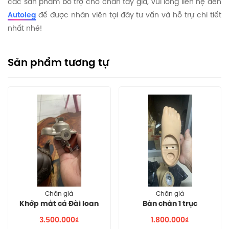
các sản phẩm bổ trợ cho chân tay giả, vui lòng liên hệ đến
Autoleg
để được nhân viên tại đây tư vấn và hỗ trự chi tiết
nhất nhé!
Sản phẩm tương tự
Chân giả
Chân giả
Khớp mắt cá Đài loan
Bàn chân 1 trục
3.500.000₫
1.800.000₫