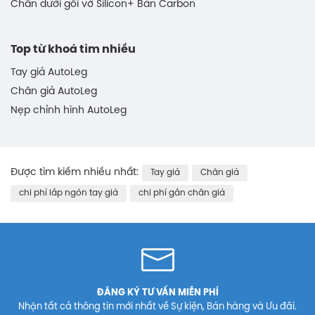
Chân dưới gối vớ Silicon+ Bàn Carbon
Top từ khoá tìm nhiều
Tay giả AutoLeg
Chân giả AutoLeg
Nẹp chỉnh hình AutoLeg
Được tìm kiếm nhiều nhất:
Tay giả
Chân giả
chi phí lắp ngón tay giả
chi phí gắn chân giả
ĐĂNG KÝ TƯ VẤN MIỄN PHÍ
Nhận tất cả thông tin mới nhất về Sự kiện, Bán hàng và Ưu đãi.