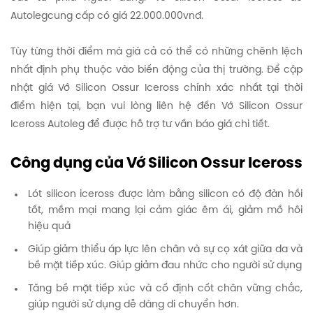
Autolegcung cấp có giá 22.000.000vnđ.
Tùy từng thời điểm mà giá cả có thể có những chênh lệch
nhất định phụ thuộc vào biến động của thị trường. Để cập
nhật giá Vớ Silicon Ossur Iceross chính xác nhất tại thời
điểm hiện tại, bạn vui lòng liên hệ đến Vớ Silicon Ossur
Iceross Autoleg để được hỗ trợ tư vấn báo giá chi tiết.
Công dụng của Vớ Silicon Ossur Iceross
Lót silicon iceross được làm bằng silicon có độ đàn hồi
tốt, mềm mại mang lại cảm giác êm ái, giảm mồ hôi
hiệu quả
Giúp giảm thiểu áp lực lên chân và sự cọ xát giữa da và
bề mặt tiếp xúc. Giúp giảm đau nhức cho người sử dụng
Tăng bề mặt tiếp xúc và cố định cốt chân vững chắc,
giúp người sử dụng dễ dàng di chuyển hơn.