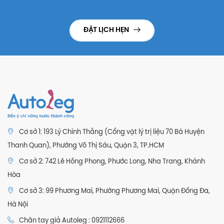
ĐẶT LỊCH HẸN
Cơ sở 1: 193 Lý Chính Thắng (Cổng vật lý trị liệu 70 Bà Huyện
Thanh Quan), Phường Võ Thị Sáu, Quận 3, TP.HCM
Cơ sở 2: 742 Lê Hồng Phong, Phước Long, Nha Trang, Khánh
Hòa
Cơ sở 3: 99 Phương Mai, Phường Phương Mai, Quận Đống Đa,
Hà Nội
Chân tay giả Autoleg : 0921112666