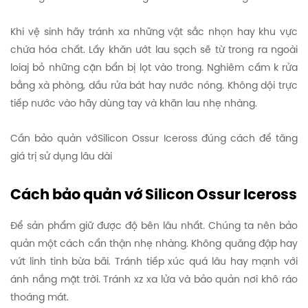
Khi vệ sinh hãy tránh xa những vật sắc nhọn hay khu vực
chứa hóa chất. Lấy khăn ướt lau sạch sẽ từ trong ra ngoài
loiaj bỏ những cặn bẩn bị lọt vào trong. Nghiêm cấm k rửa
bằng xà phòng, dầu rửa bát hay nước nóng. Không dội trực
tiếp nước vào hãy dùng tay và khăn lau nhẹ nhàng.
Cần bảo quản vớSilicon Ossur Iceross đúng cách để tăng
giá trị sử dụng lâu dài
Cách bảo quản vớ Silicon Ossur Iceross
Để sản phẩm giữ được độ bên lâu nhất. Chúng ta nên bảo
quản một cách cẩn thận nhẹ nhàng. Không quăng đập hay
vứt linh tinh bừa bãi. Tránh tiếp xúc quá lâu hay mạnh với
ánh nắng mặt trời. Tránh xz xa lửa và bảo quản nơi khô ráo
thoáng mát.