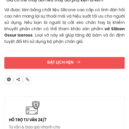
*Giá có thể thay đổi nếu thay đổi phụ kiện đi kèm
Vớ được làm bằng chất liệu Silicone cao cấp có tính đàn hồi
cao nên mang lại sự thoải mái và hiệu suất tối ưu cho người
sử dụng. Nếu bạn là người bị cắt xéo chân hay bị khiếm
khuyết phần chân có thể tham khảo sản phẩm
vớ Silicon
Ossur Iceross
. Loại vớ này sẽ giúp tăng độ bám và ổn định
tuyệt đối khi sử dụng bộ phận chân giả.
ĐẶT LỊCH HẸN
HỖ TRỢ TƯ VẤN 24/7
Tư vấn & báo giá nhanh cho