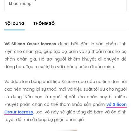
khách hàng
NỘI DUNG
THÔNG SỐ
Vớ Silicon Ossur Iceross
được biết đến là sản phẩm linh
kiện cho chân giả, giúp tạo độ bám và sự thoải mái cho bộ
phận chân giả. Hỗ trợ người khiếm khuyết di chuyển dễ
dàng hơn. Tạo ra sự tự tin với những bước đi của mình.
Vớ được làm bằng chất liệu Silicone cao cấp có tính đàn hồi
cao nên mang lại sự thoải mái và hiệu suất tối ưu cho người
sử dụng. Nếu bạn là người bị cắt xéo chân hay bị khiếm
khuyết phần chân có thể tham khảo sản phẩm
vớ Silicon
Ossur Iceross
. Loại vớ này sẽ giúp tăng độ bám và ổn định
tuyệt đối khi sử dụng bộ phận chân giả.