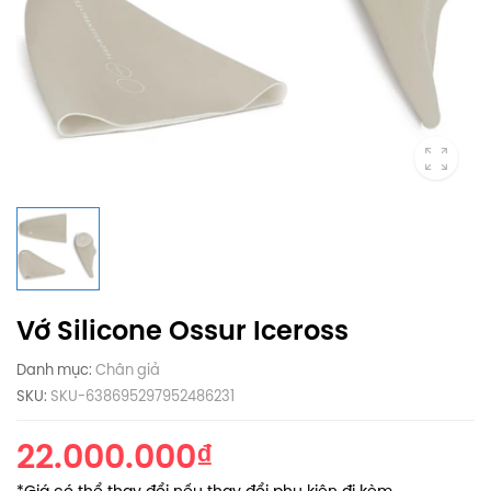
Vớ Silicone Ossur Iceross
Danh mục:
Chân giả
SKU:
SKU-638695297952486231
22.000.000₫