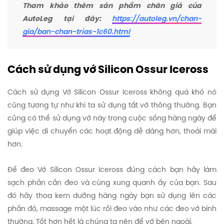
Tham khảo thêm sản phẩm chân giả của
AutoLeg tại đây:
https://autoleg.vn/chan-
gia/ban-chan-trias-1c60.html
Cách sử dụng vớ Silicon Ossur Iceross
Cách sử dụng Vớ Silicon Ossur Iceross không quá khó nó
cũng tương tự như khi ta sử dụng tất vớ thông thường. Bạn
cũng có thể sử dụng vớ này trong cuộc sống hàng ngày để
giúp việc di chuyển các hoạt động dễ dàng hơn, thoải mái
hơn.
Để đeo Vớ Silicon Ossur Iceross đúng cách bạn hãy làm
sạch phần cần đeo và cùng xung quanh ấy của bạn. Sau
đó hãy thoa kem dưỡng hàng ngày bạn sử dụng lên các
phần đó, massage một lúc rồi đeo vào như các đeo vớ bình
thường. Tốt hơn hết là chúng ta nên để vớ bên ngoài.