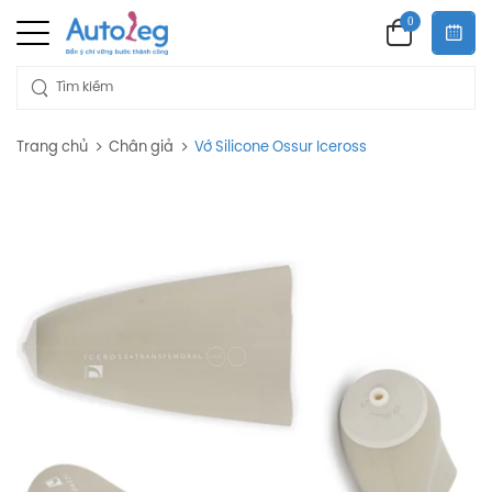
0
Trang chủ
Chân giả
Vớ Silicone Ossur Iceross