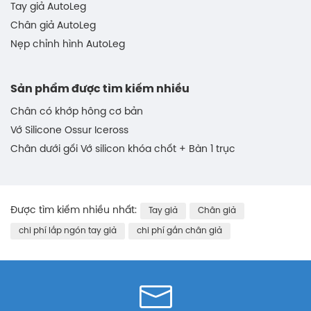
Tay giả AutoLeg
Chân giả AutoLeg
Nẹp chỉnh hình AutoLeg
Sản phẩm được tìm kiếm nhiều
Chân có khớp hông cơ bản
Vớ Silicone Ossur Iceross
Chân dưới gối Vớ silicon khóa chốt + Bàn 1 trục
Được tìm kiếm nhiều nhất:
Tay giả
Chân giả
chi phí lắp ngón tay giả
chi phí gắn chân giả