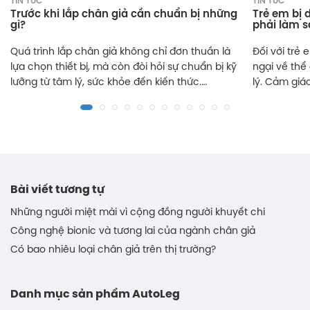
TIN TỨC
TIN TỨC
Trước khi lắp chân giả cần chuẩn bị những
Trẻ em bị 
gì?
phải làm 
Quá trình lắp chân giả không chỉ đơn thuần là
Đối với trẻ 
lựa chọn thiết bị, mà còn đòi hỏi sự chuẩn bị kỹ
ngại về thể
lưỡng từ tâm lý, sức khỏe đến kiến thức.
lý. Cảm giác
AutoLeg sẽ hướng dẫn bạn đọc thông tin:
có thể làm 
Trước khi lắp chân giả cần chuẩn bị những gì.
Tuy nhiên, v
Xem ngay qua bài viết dưới đây.
đình và cộn
triển và số
Bài viết tương tự
Những người miệt mài vì cộng đồng người khuyết chi
Công nghệ bionic và tương lai của ngành chân giả
Có bao nhiêu loại chân giả trên thị trường?
Danh mục sản phẩm AutoLeg