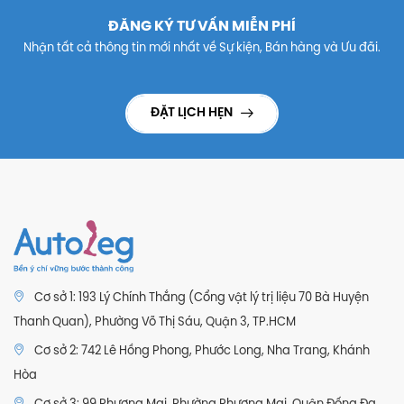
ĐĂNG KÝ TƯ VẤN MIỄN PHÍ
Nhận tất cả thông tin mới nhất về Sự kiện, Bán hàng và Ưu đãi.
ĐẶT LỊCH HẸN
Cơ sở 1: 193 Lý Chính Thắng (Cổng vật lý trị liệu 70 Bà Huyện
Thanh Quan), Phường Võ Thị Sáu, Quận 3, TP.HCM
Cơ sở 2: 742 Lê Hồng Phong, Phước Long, Nha Trang, Khánh
Hòa