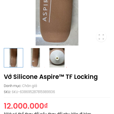
Vớ Silicone Aspire™ TF Locking
Danh mục:
Chân giả
SKU:
SKU-638695287815989936
12.000.000₫