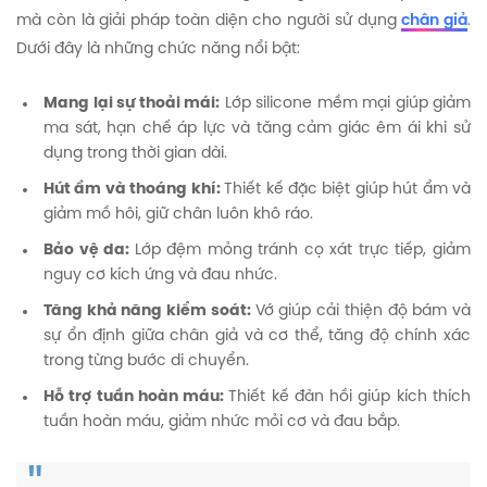
mà còn là giải pháp toàn diện cho người sử dụng
chân giả
.
Dưới đây là những chức năng nổi bật:
Mang lại sự thoải mái:
Lớp silicone mềm mại giúp giảm
ma sát, hạn chế áp lực và tăng cảm giác êm ái khi sử
dụng trong thời gian dài.
Hút ẩm và thoáng khí:
Thiết kế đặc biệt giúp hút ẩm và
giảm mồ hôi, giữ chân luôn khô ráo.
Bảo vệ da:
Lớp đệm mỏng tránh cọ xát trực tiếp, giảm
nguy cơ kích ứng và đau nhức.
Tăng khả năng kiểm soát:
Vớ giúp cải thiện độ bám và
sự ổn định giữa chân giả và cơ thể, tăng độ chính xác
trong từng bước di chuyển.
Hỗ trợ tuần hoàn máu:
Thiết kế đàn hồi giúp kích thích
tuần hoàn máu, giảm nhức mỏi cơ và đau bắp.