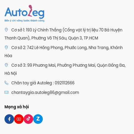
Cơ sở 1: 193 Lý Chính Thắng (Cổng vật lý trị liệu 70 Bà Huyện
Thanh Quan), Phường Võ Thị Sáu, Quận 3, TP.HCM
Cơ sở 2: 742 Lê Hồng Phong, Phước Long, Nha Trang, Khánh
Hòa
Cơ sở 3: 99 Phương Mai, Phường Phương Mai, Quận Đống Đa,
Hà Nội
Chân tay giả Autoleg : 0921112666
chantaygia.autoleg86@gmail.com
Mạng xã hội