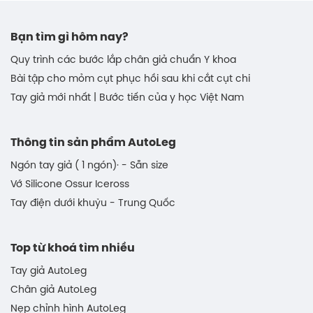
Bạn tìm gì hôm nay?
Quy trình các bước lắp chân giả chuẩn Y khoa
Bài tập cho mỏm cụt phục hồi sau khi cắt cụt chi
Tay giả mới nhất | Bước tiến của y học Việt Nam
Thông tin sản phẩm AutoLeg
Ngón tay giả ( 1 ngón)· - Sẵn size
Vớ Silicone Ossur Iceross
Tay điện dưới khuỷu - Trung Quốc
Top từ khoá tìm nhiều
Tay giả AutoLeg
Chân giả AutoLeg
Nẹp chỉnh hình AutoLeg