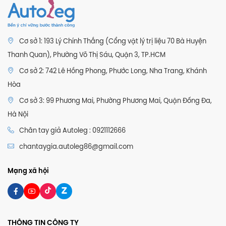
Cơ sở 1: 193 Lý Chính Thắng (Cổng vật lý trị liệu 70 Bà Huyện
Thanh Quan), Phường Võ Thị Sáu, Quận 3, TP.HCM
Cơ sở 2: 742 Lê Hồng Phong, Phước Long, Nha Trang, Khánh
Hòa
Cơ sở 3: 99 Phương Mai, Phường Phương Mai, Quận Đống Đa,
Hà Nội
Chân tay giả Autoleg : 0921112666
chantaygia.autoleg86@gmail.com
Mạng xã hội
THÔNG TIN CÔNG TY