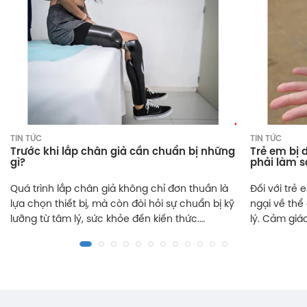
TIN TỨC
TIN TỨC
Trước khi lắp chân giả cần chuẩn bị những
Trẻ em bị 
gì?
phải làm 
Quá trình lắp chân giả không chỉ đơn thuần là
Đối với trẻ 
lựa chọn thiết bị, mà còn đòi hỏi sự chuẩn bị kỹ
ngại về thể
lưỡng từ tâm lý, sức khỏe đến kiến thức.
lý. Cảm giác
AutoLeg sẽ hướng dẫn bạn đọc thông tin:
có thể làm 
Trước khi lắp chân giả cần chuẩn bị những gì.
Tuy nhiên, v
Xem ngay qua bài viết dưới đây.
đình và cộn
triển và số